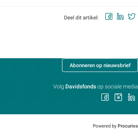
Faceb
Lin
Deel dit artikel:
Abonneren op nieuwsbrief
Volg
Davidsfonds
op sociale media
Volg
Vol
ons
on
op
op
Faceb
Ins
Powered by
Procurios