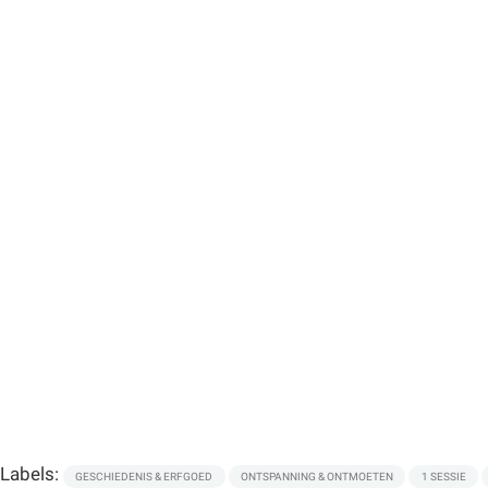
Labels:
GESCHIEDENIS & ERFGOED
ONTSPANNING & ONTMOETEN
1 SESSIE