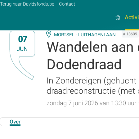
Terug naar Davidsfonds.be
Contact
Activ
# 13699
MORTSEL - LUITHAGENLAAN
07
Wandelen aan d
JUN
Zoek:
Dodendraad
Zoeken
In Zondereigen (gehucht 
draadreconstructie (met 
zondag 7 juni 2026 van 13:30 uur 
Over