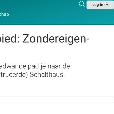
Zoeken
Log in
Sluit
chap
ied: Zondereigen-
aadwandelpad je naar de
strueerde) Schalthaus.