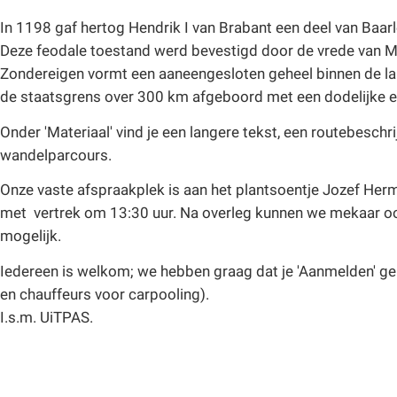
In 1198 gaf hertog Hendrik I van Brabant een deel van Baarl
Deze feodale toestand werd bevestigd door de vrede van M
Zondereigen vormt een aaneengesloten geheel binnen de la
de staatsgrens over 300 km afgeboord met een dodelijke el
Onder 'Materiaal' vind je een langere tekst, een routebesch
wandelparcours.
Onze vaste afspraakplek is aan het plantsoentje Jozef Her
met vertrek om 13:30 uur. Na overleg kunnen we mekaar ook 
mogelijk.
Iedereen is welkom; we hebben graag dat je 'Aanmelden' g
en chauffeurs voor carpooling).
I.s.m. UiTPAS.