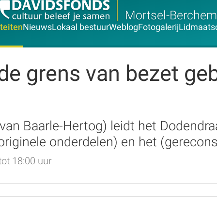
Mortsel-Berchem
iteiten
Nieuws
Lokaal bestuur
Weblog
Fotogalerij
Lidmaats
e grens van bezet geb
van Baarle-Hertog) leidt het Dodendr
originele onderdelen) en het (gerecon
tot 18:00 uur