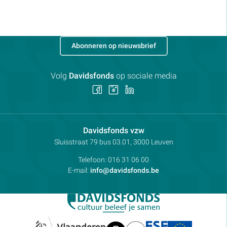
Abonneren op nieuwsbrief
Volg
Davidsfonds
op sociale media
Volg
Volg
Volg
ons
ons
ons
op
op
op
Facebook
Instagram
LinkedIn
Contactpersoon:
Davidsfonds vzw
Adres:
Sluisstraat 79
bus 03.01, 3000
Leuven
Telefoon:
016 31 06 00
E-mail:
info@davidsfonds.be