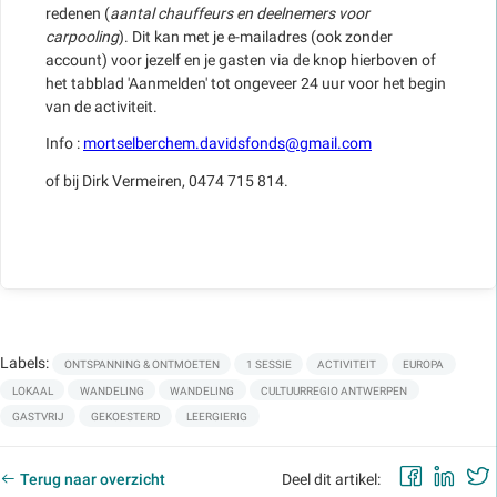
redenen (
aantal chauffeurs en deelnemers voor
carpooling
). Dit kan met je e-mailadres (ook zonder
account) voor jezelf en je gasten via de knop hierboven of
het tabblad 'Aanmelden' tot ongeveer 24 uur voor het begin
van de activiteit.
Info :
mortselberchem.davidsfonds@gmail.com
of bij Dirk Vermeiren, 0474 715 814.
Labels:
ONTSPANNING & ONTMOETEN
1 SESSIE
ACTIVITEIT
EUROPA
LOKAAL
WANDELING
WANDELING
CULTUURREGIO ANTWERPEN
GASTVRIJ
GEKOESTERD
LEERGIERIG
Faceb
Lin
Terug naar overzicht
Deel dit artikel: