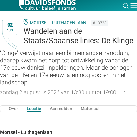
Zoe
Dir
MORTSEL - LUITHAGENLAAN
# 13723
02
Wandelen aan de
AUG
Staats/Spaanse linies: De Klinge
Zoek:
‘Clinge’ verwijst naar een binnenlandse zandduin;
daarop kwam het dorp tot ontwikkeling vanaf de
Zoeken
17e eeuw dankzij inpolderingen. Maar de oorlogen
van de 16e en 17e eeuw laten nog sporen in het
landschap.
zondag 2 augustus 2026 van 13:30 uur tot 19:00 uur
Over
Locatie
Aanmelden
Materiaal
Mortsel - Luithagenlaan