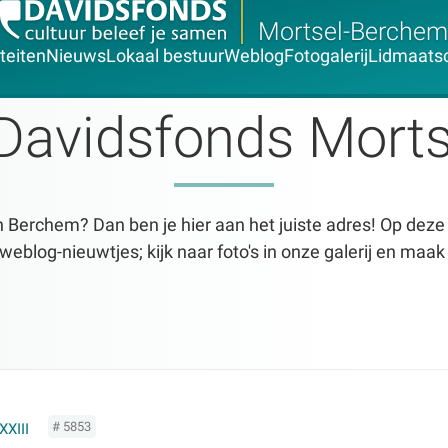
Mortsel-Berchem
iteiten
Nieuws
Lokaal bestuur
Weblog
Fotogalerij
Lidmaats
Davidsfonds Mort
n Berchem? Dan ben je hier aan het juiste adres! Op deze 
blog-nieuwtjes; kijk naar foto's in onze galerij en maak 
# 5853
XIII