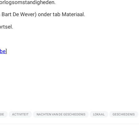
 oorlogsomstandigheden.
n Bart De Wever) onder tab Materiaal.
rtsel.
.be
]
SIE
ACTIVITEIT
NACHTEN VAN DE GESCHIEDENIS
LOKAAL
GESCHIEDENIS