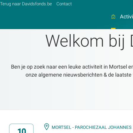
Terug naar Davidsfonds.be
Contact
Activ
Welkom bij 
Zoek:
Zoeken
Ben je op zoek naar een leuke activiteit in Mortsel e
onze algemene nieuwsberichten & de laatste we
MORTSEL - PAROCHIEZAAL JOHANNES X
10