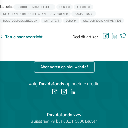
Labels:
GESCHIEDENIS & ERFGOED
CURSUS
4 SESSIES
NEDERLANDS | B1/B2 ZELFSTANDIGE GEBRUIKER
BASISCURSUS
ROLSTOELTOEGANKELIJK
ACTIVITEIT
EUROPA
CULTUURREGIO ANTWERPEN
Faceb
Lin
Terug naar overzicht
Deel dit artikel:
Abonneren op nieuwsbrief
Volg
Davidsfonds
op sociale media
Volg
Volg
Volg
ons
ons
ons
op
op
op
Facebook
Instagram
LinkedIn
Contactpersoon:
Davidsfonds vzw
Adres:
Sluisstraat 79
bus 03.01, 3000
Leuven